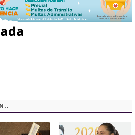
rada
 ..