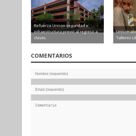
Refuerza Unison seguridad e
infraestructura previo al regreso a
Unison abr
clases
Talleres L
2026-08-06
2026-0
COMENTARIOS