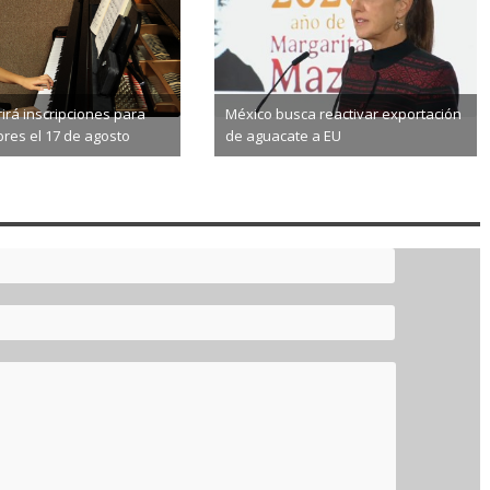
irá inscripciones para
México busca reactivar exportación
ibres el 17 de agosto
de aguacate a EU
8-06
2026-08-06