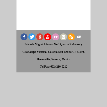
Privada Miguel Alemán No.17, entre Reforma y
Guadalupe Victoria, Colonia San Benito CP 83190,
Hermosillo, Sonora, México
Tel Fax (662) 210-0212