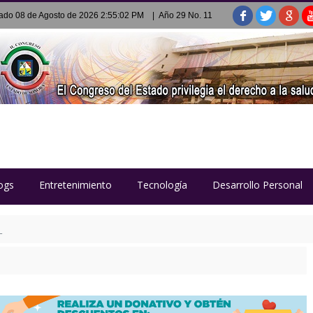
ado 08 de Agosto de 2026 2:55:02 PM
| Año 29 No. 11
ogs
Entretenimiento
Tecnología
Desarrollo Personal
a el lavado de dinero y obliga a evaluar riesgos