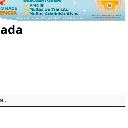
rada
 ..