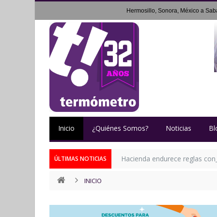
Hermosillo, Sonora, México a
Sab
Inicio
¿Quiénes Somos?
Noticias
Bl
Hacienda endurece reglas contr
ÚLTIMAS NOTICIAS
INICIO